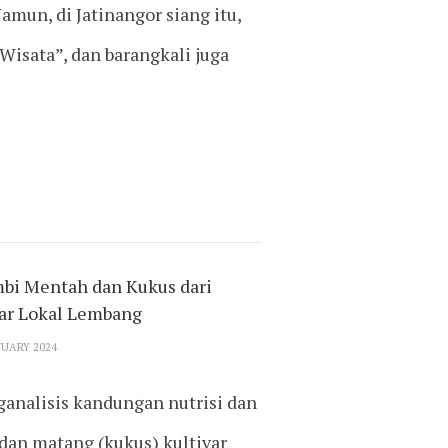
amun, di Jatinangor siang itu,
isata”, dan barangkali juga
mbi Mentah dan Kukus dari
var Lokal Lembang
NUARY 2024
ganalisis kandungan nutrisi dan
an matang (kukus) kultivar