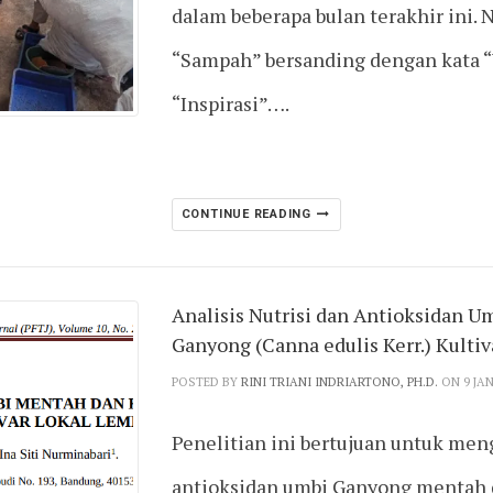
dalam beberapa bulan terakhir ini. N
“Sampah” bersanding dengan kata “W
“Inspirasi”….
CONTINUE READING
Analisis Nutrisi dan Antioksidan U
Ganyong (Canna edulis Kerr.) Kulti
POSTED BY
RINI TRIANI INDRIARTONO, PH.D.
ON 9 JA
Penelitian ini bertujuan untuk men
antioksidan umbi Ganyong mentah d