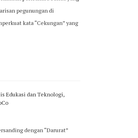
risan pegunungan di
emperkuat kata “Cekungan” yang
s Edukasi dan Teknologi,
pCo
ersanding dengan “Darurat”