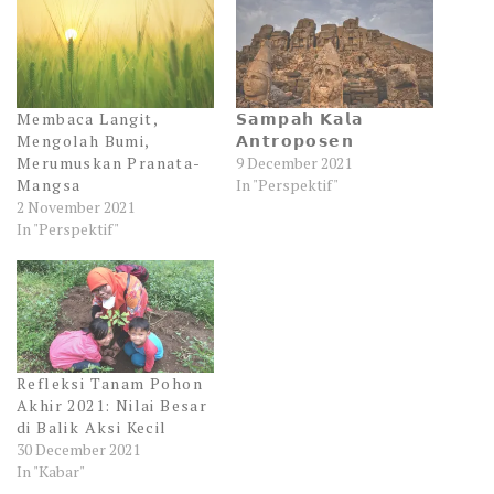
Membaca Langit,
𝗦𝗮𝗺𝗽𝗮𝗵 𝗞𝗮𝗹𝗮
Mengolah Bumi,
𝗔𝗻𝘁𝗿𝗼𝗽𝗼𝘀𝗲𝗻
Merumuskan Pranata-
9 December 2021
Mangsa
In "Perspektif"
2 November 2021
In "Perspektif"
Refleksi Tanam Pohon
Akhir 2021: Nilai Besar
di Balik Aksi Kecil
30 December 2021
In "Kabar"