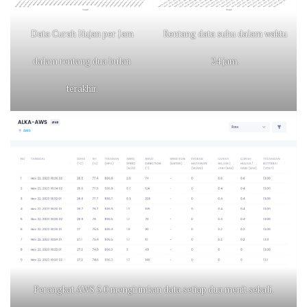
Data Curah Hujan per Jam
Rentang data suhu dalam waktu
dalam rentang dua bulan
24 jam.
terakhir.
Perangkat AWS 5.0 mengirimkan data setiap dua menit sekali.