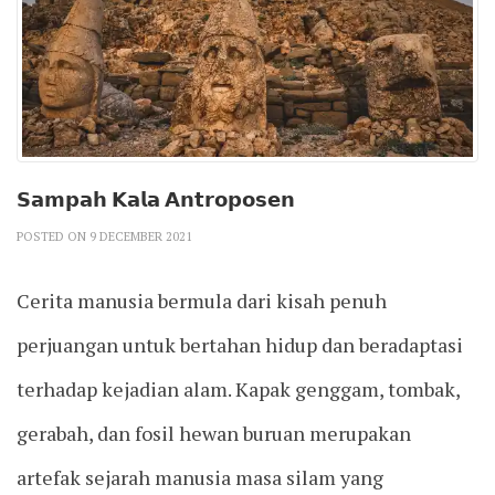
𝗦𝗮𝗺𝗽𝗮𝗵 𝗞𝗮𝗹𝗮 𝗔𝗻𝘁𝗿𝗼𝗽𝗼𝘀𝗲𝗻
POSTED ON 9 DECEMBER 2021
Cerita manusia bermula dari kisah penuh
perjuangan untuk bertahan hidup dan beradaptasi
terhadap kejadian alam. Kapak genggam, tombak,
gerabah, dan fosil hewan buruan merupakan
artefak sejarah manusia masa silam yang