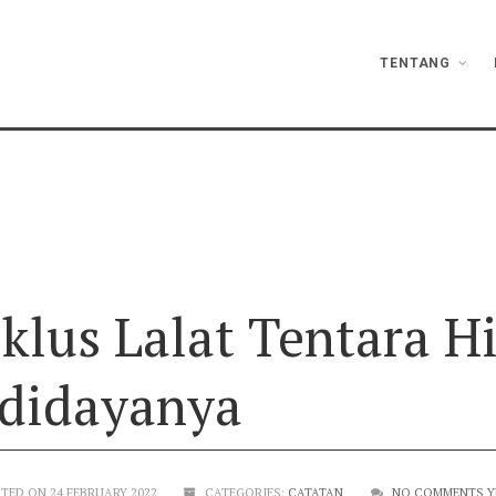
TENTANG
KLUS LALAT TENTARA HITAM DAN
klus Lalat Tentara H
didayanya
TED ON 24 FEBRUARY 2022
CATEGORIES:
CATATAN
NO COMMENTS Y