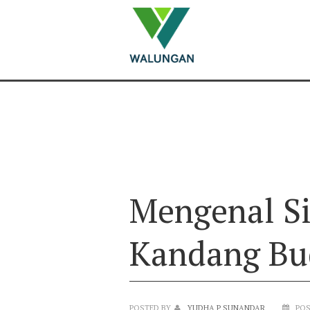
WALUNGAN
>
RILIS
>
CATATAN
>
MENGENAL SI
KANDANG BUDIDAYANYA
Mengenal Si
Kandang Bu
POSTED BY
YUDHA P SUNANDAR
POS