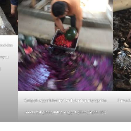
pond dan
engan
)
Sampah organik berupa buah-buahan merupakan
Larva L
media yang baik untuk maggot. (Foto: Yudha PS)