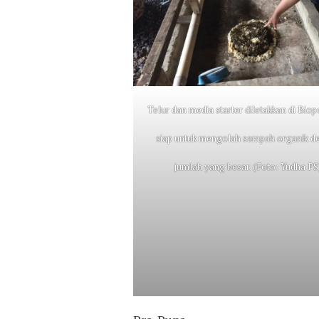
Telur dan media starter diletakkan di Bio
siap untuk mengolah sampah organik d
jumlah yang besar. (Foto: Yudha PS