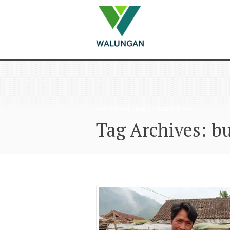
WALUNGAN
>
RILIS
>
BURUAN SAE
Tag Archives: b