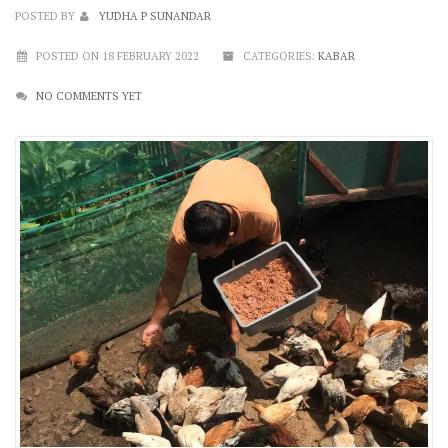
POSTED BY
YUDHA P SUNANDAR
POSTED ON 18 FEBRUARY 2022
CATEGORIES:
KABAR
NO COMMENTS YET