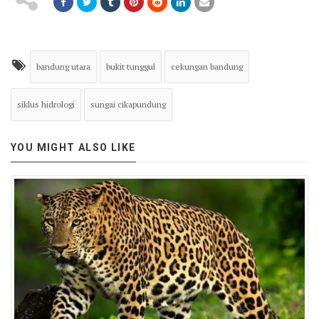
bandung utara
bukit tunggul
cekungan bandung
siklus hidrologi
sungai cikapundung
YOU MIGHT ALSO LIKE