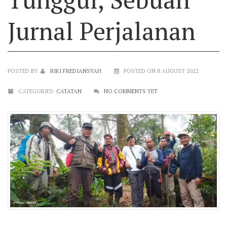
Jurnal Perjalanan
POSTED BY
RIKI FREDIANSYAH
POSTED ON 8 AUGUST 2022
CATEGORIES:
CATATAN
NO COMMENTS YET